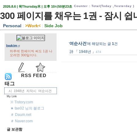
Counter : Total
(Today ,
Yesterday )
2026.8.6 | 목Thursday木 | 오후 10시50분23초
300 페이지를 채우는 1권 - 잠시 쉽
Personal
|
>
Work
<
|
Side Job
여순사건
'
'에 해당되는 글
1
건
bwkim♬
하루에 한페이씩 써도 1권 나
詩 「 1948년 」
474
오려면 300일이다.
RSS FEED
태그
시
1948년
자작시
여순사건
My Link
※ Tistory.com
★ tae02 님의 블로그
＃ Daum.net
＃ Naver.com
글 보관함