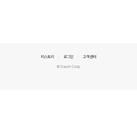
의안내
티스토리
로그인
고객센터
© Daum Corp.