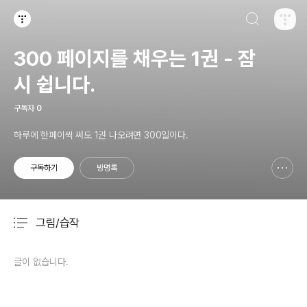
검색하기
티스토리
300 페이지를 채우는 1권 - 잠
시 쉽니다.
구독자
0
하루에 한페이씩 써도 1권 나오려면 300일이다.
구독하기
방명록
신고하기 레이어
열기
그림/습작
분류 전체보기
주요 글 목록
글이 없습니다.