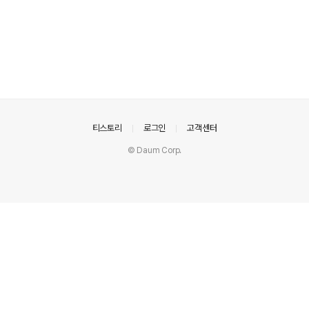
의안내
티스토리
로그인
고객센터
© Daum Corp.