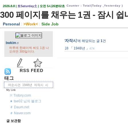
Counter : Total
(Today ,
Yesterday )
2026.8.8 |
토Saturday土
| 오전 5시26분02초
300 페이지를 채우는 1권 - 잠시 쉽
Personal
|
>
Work
<
|
Side Job
자작시
'
'에 해당되는 글
1
건
bwkim♬
하루에 한페이씩 써도 1권 나
詩 「 1948년 」
474
오려면 300일이다.
RSS FEED
태그
여순사건
1948년
자작시
시
My Link
※ Tistory.com
★ tae02 님의 블로그
＃ Daum.net
＃ Naver.com
글 보관함