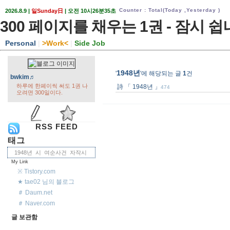
Counter : Total
(Today ,
Yesterday )
2026.8.9 |
일Sunday日
| 오전 10시26분35초
300 페이지를 채우는 1권 - 잠시 쉽
Personal
|
>
Work
<
|
Side Job
1948년
'
'에 해당되는 글
1
건
bwkim♬
하루에 한페이씩 써도 1권 나
詩 「 1948년 」
474
오려면 300일이다.
RSS FEED
태그
1948년
시
여순사건
자작시
My Link
※ Tistory.com
★ tae02 님의 블로그
＃ Daum.net
＃ Naver.com
글 보관함