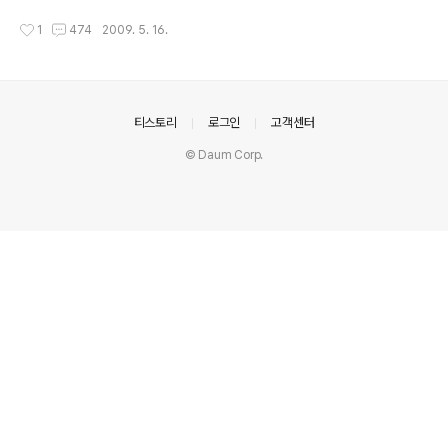
싶다풀 벌레랑 같이 밟혀 죽을걸 나 혼자 술잔 기울이다 해가 졌다 여순사건과 같은
작성시간
1
474
2009. 5. 16.
일이 다시 일어나서는 안되겠다... 이 시는 필자가 여수 출신이기도 하지만 조금은 늦
은 밤 TV에서 해주던 여순사건 다큐를 보고 영감을 얻어 쓰게 되었다. 이 시는 09년
5월 16일에 모 사이트의 커뮤니티 게시판 중 시 등을 올리는 곳이 있어 그 곳에 처음
으로 NoiA라는 ID로 지은이는 RoRoy 라는 필명으로 게시하였다. 2009년 텍스트
큐브 기반 웹호스팅 블로그..
의안내
티스토리
로그인
고객센터
© Daum Corp.