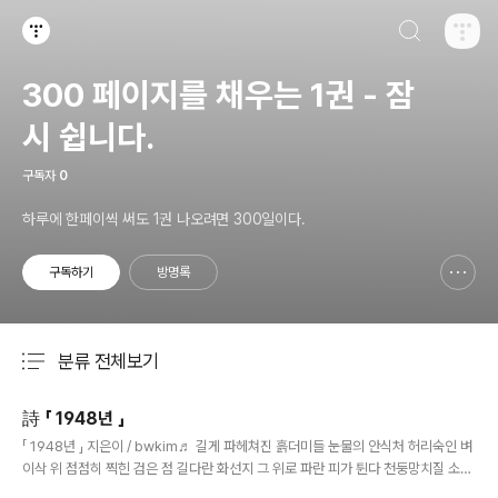
검색하기
티스토리
300 페이지를 채우는 1권 - 잠
시 쉽니다.
구독자
0
하루에 한페이씩 써도 1권 나오려면 300일이다.
구독하기
방명록
신고하기 레이어
열기
분류 전체보기
주요 글 목록
詩 「 1948년 」
글 내용
「 1948년 」 지은이 / bwkim♬ 길게 파헤쳐진 흙더미들 눈물의 안식처 허리숙인 벼
이삭 위 점점히 찍힌 검은 점 길다란 화선지 그 위로 파란 피가 튄다 천둥망치질 소리
와 함께 울었던 풀 벌레들 모두 밟혀 죽었다 내 바둑 친구 나 술 친구 풀 벌레가 보고